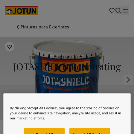
Cambodia
-
Khmer
Cambodia
-
English
China
-
Chinese
Indonesia
-
Indonesian
Pinturas para Exteriores
Indonesia
-
English
Colores
Malaysia
-
English
Myanmar
-
Burmese
Productos
Myanmar
-
English
IMPRIMACIÓN
Singapore
-
English
JOTASHIELD Penetrating
Thailand
-
Thai
Inspiración
Thailand
-
English
Primer Blanco
Vietnam
-
Vietnamese
Vietnam
-
English
Nuestros servicios
Philippines
-
English
Denmark
-
Danish
By clicking “Accept All Cookies”, you agree to the storing of cookies on
Norway
-
Norwegian
your device to enhance site navigation, analyze site usage, and assist in
Spain
-
Spanish
our marketing efforts.
Tiendas
Sweden
-
Swedish
Türkiye
-
Turkish
Imprimación consolidante acrílica al disolvente de