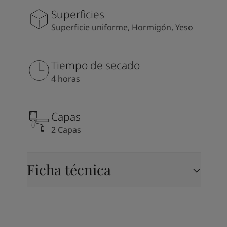
South Africa
-
English
Superficies
Sri Lanka
-
English
Superficie uniforme, Hormigón, Yeso
Sudan
-
Arabic
Syria
-
Arabic
Tanzania
-
English
Tiempo de secado
Tunisia
-
English
4 horas
Zambia
-
English
Zimbabwe
-
English
UAE
-
Arabic
Capas
UAE
-
English
2 Capas
Ficha técnica