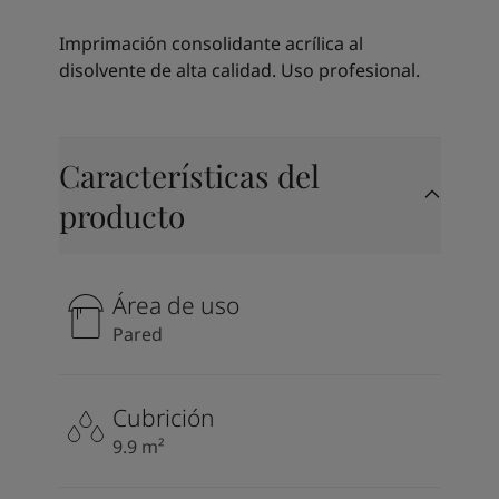
Kenya
-
English
Kuwait
-
Arabic
Imprimación consolidante acrílica al
Lebanon
-
English
disolvente de alta calidad. Uso profesional.
Libya
-
English
Madagascar
-
English
Mauritius
-
English
Morocco
-
Arabic
Características del
Morocco
-
French
producto
Mozambique
-
English
Namibia
-
English
Nigeria
-
English
Oman
-
Arabic
Área de uso
Oman
-
English
Pared
Pakistan
-
English
Qatar
-
Arabic
Qatar
-
English
Cubrición
Saudi
-
Arabic
9.9 m²
Saudi
-
English
Senegal
-
English