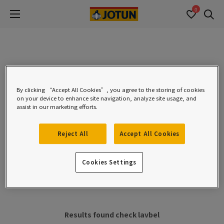
0
Se
0 Resultados encontrados:
By clicking “Accept All Cookies”, you agree to the storing of cookies
on your device to enhance site navigation, analyze site usage, and
Nombre del producto *
assist in our marketing efforts.
Reject All
Accept All Cookies
Cookies Settings
Filters
Results found check lavbel