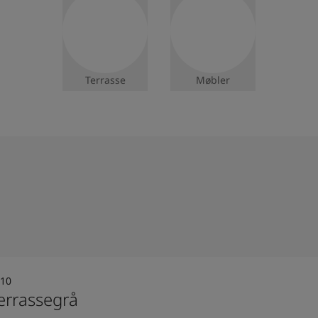
Terrasse
Møbler
10
errassegrå