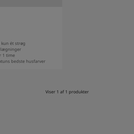
kun ét strøg
elægninger
r 1 time
Jotuns bedste husfarver
ukt
Viser
1
af
1
produkter