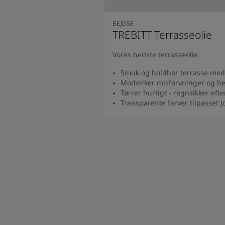
South Africa
-
English
Sri Lanka
-
English
BEJDSE
Sudan
-
Arabic
TREBITT Terrasseolie
Syria
-
Arabic
Tanzania
-
English
Vores bedste terrasseolie.
Tunisia
-
English
Smuk og holdbar terrasse med 
Zambia
-
English
Modvirker misfarvninger og b
Zimbabwe
-
English
Tørrer hurtigt - regnsikker efte
UAE
-
Arabic
Transparente farver tilpasset 
UAE
-
English
Se prod