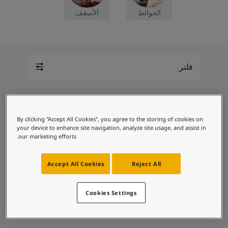
لمقالات
الحوائط
الأسقف
دماتنا
حجز خدمات الدهان
تصل بنا
لبحث عن موزع جوتن
ستندات المنتجات
فلتر
حجز خدمات الدهان
ساحات تنبض بالحياة - أحدث مجموعة ألوان جوتن
ركة كبرى
6 من 6 منتج
لدهانات الصناعية
By clicking “Accept All Cookies”, you agree to the storing of cookies on
لقد قمت بتحديد:
your device to enhance site navigation, analyze site usage, and assist in
تغيير اللون
our marketing efforts.
4894
Accept All Cookies
Reject All
اوشين أير
Cookies Settings