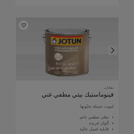
دهانات
فينوماستيك بيتي مطفي غني
لبيوت جميلة تحبّونها
دهان مطفي ناعم
ألوان فريدة
قابلية غسل عالية